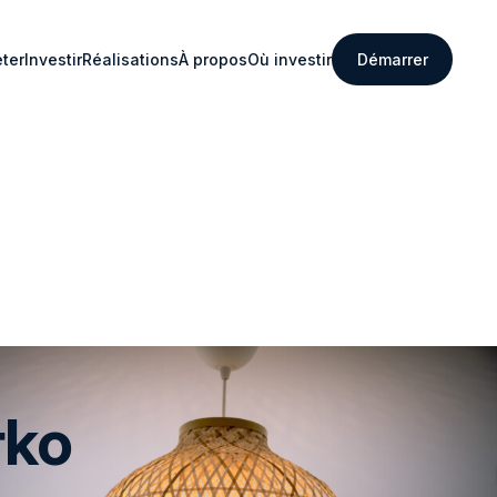
ter
Investir
Réalisations
À propos
Où investir
Démarrer
rko