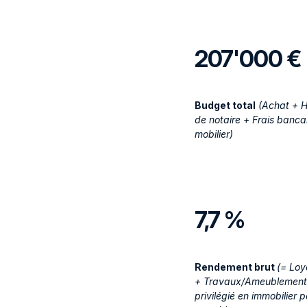
207'000 €
Budget total
(Achat + H
de notaire + Frais banca
mobilier)
7,7 %
Rendement brut
(= Loy
+ Travaux/Ameublement). 
privilégié en immobilier p