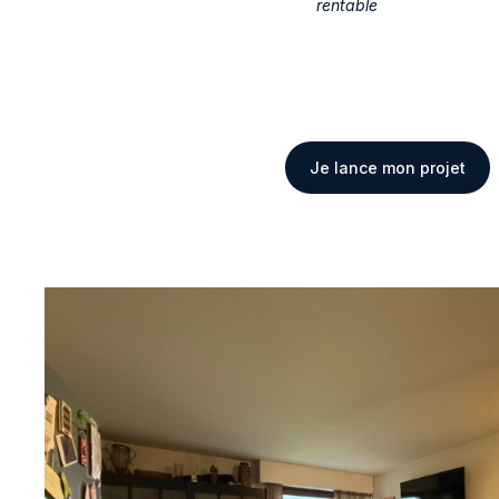
rentable
Je lance mon projet