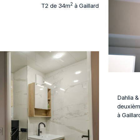
2
T2 de 34m
à Gaillard
Dahlia &
deuxième
à Gaillar