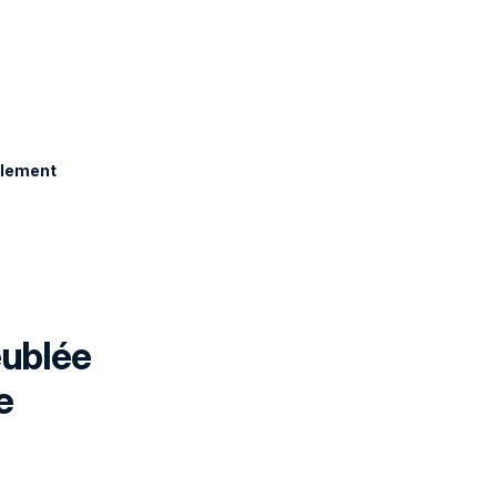
blement
ublée
e