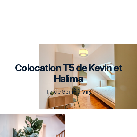
Colocation T5 de Kevin et
Halima
2
T5 de 93m
à Viry